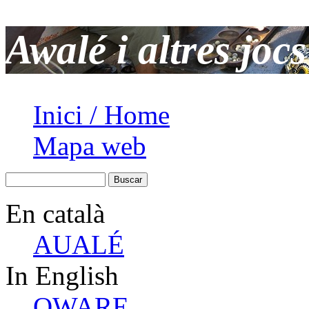
Awalé i altres jo
Inici / Home
Mapa web
En català
AUALÉ
In English
OWARE