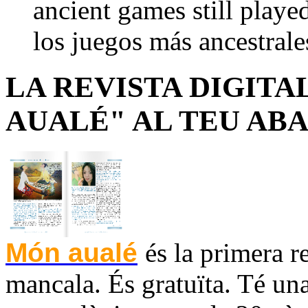
ancient games still play
los juegos más ancestrale
LA REVISTA DIGITA
AUALÉ" AL TEU AB
Món aualé
és la primera r
mancala. És gratuïta. Té una