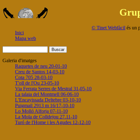
Grup
© Tinet Webfàcil
és un 
Inici
Mapa web
Galeria d'imatges
Raquetes de neu 20-01-10
Creu de Santos 14-03-10
Cota 705 28-03-10
T'oll de l'Ou 23-05-10
Via Ferrata Serres de Mestral 31-05-10
La talaia del Montmell 06-06-10
L'Encayissada Deltebre 03-10-10
Puigmail 2913 m 16/17-10-10
Lo Molló Alforja 07-11-10
La Mola de Colldejou 27.11-10
Turó de l'Home i les Agudes 12-12-10