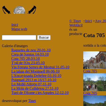
© Tinet
::
Inici
>
Any 2
Inici
Webfàcil
Mapa web
és un
producte
Cota 705
sortida a la co
Galeria d'imatges
Raquetes de neu 20-01-10
Creu de Santos 14-03-10
Cota 705 28-03-10
T'oll de l'Ou 23-05-10
Via Ferrata Serres de Mestral 31-05-10
Cota 705
La talaia del Montmell 06-06-10
L'Encayissada Deltebre 03-10-10
Puigmail 2913 m 16/17-10-10
Lo Molló Alforja 07-11-10
La Mola de Colldejou 27.11-10
Turó de l'Home i les Agudes 12-12-10
Cota 705
desenvolupat per
Tinet