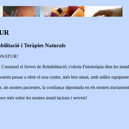
TUR
ilitació i Teràpies Naturals
SIONATUR!
Constantí el Servei de Rehabilitació; s'oferia Fisioteràpia dins les insta
arem passar a obrir el nou centre, més ben situat, amb millor equipament,
, als nostres pacientes, la confiança dipositada en els nostres tractament
er més sobre les nostres instal·lacions i serveis!