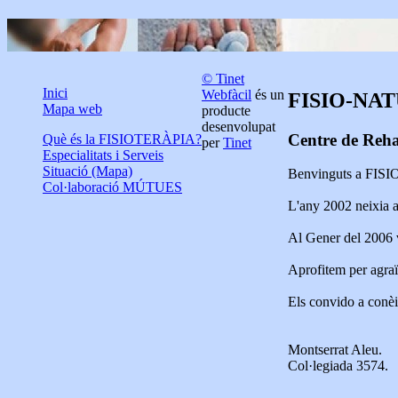
© Tinet
Inici
Webfàcil
és un
FISIO-NA
Mapa web
producte
desenvolupat
Centre de Rehab
Què és la FISIOTERÀPIA?
per
Tinet
Especialitats i Serveis
Situació (Mapa)
Benvinguts a FI
Col·laboració MÚTUES
L'any 2002 neixia a 
Al Gener del 2006 v
Aprofitem per agraïr
Els convido a conèix
Montserrat Aleu.
Col·legiada 3574.