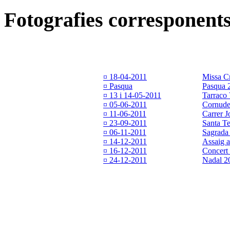
Fotografies corresponents
¤ 18-04-2011
Missa C
¤ Pasqua
Pasqua 
¤ 13 i 14-05-2011
Tarraco
¤ 05-06-2011
Cornude
¤ 11-06-2011
Carrer J
¤ 23-09-2011
Santa Te
¤ 06-11-2011
Sagrada
¤ 14-12-2011
Assaig a
¤ 16-12-2011
Concert
¤ 24-12-2011
Nadal 2