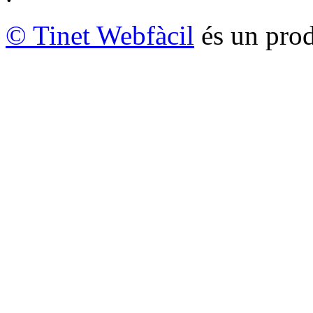
© Tinet Webfàcil
és un prod