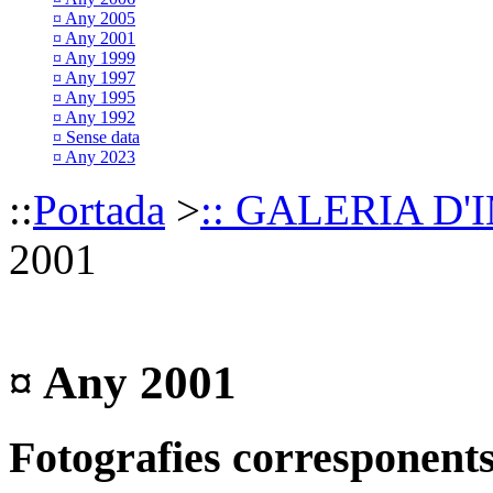
¤ Any 2005
¤ Any 2001
¤ Any 1999
¤ Any 1997
¤ Any 1995
¤ Any 1992
¤ Sense data
¤ Any 2023
::
Portada
>
:: GALERIA D'
2001
¤ Any 2001
Fotografies corresponents