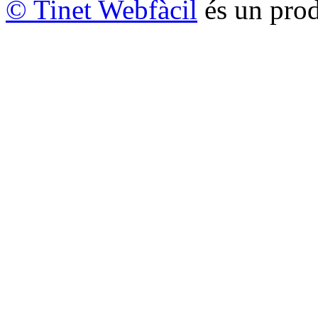
© Tinet Webfàcil
és un prod