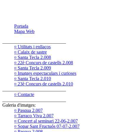
Portada
Mapa Web
___________________________
¤ Utilitats i enllaços
¤ Calaix de sastre
¤ Santa Tecla 2.008
¤ 22è Concurs de castells 2.008
¤ Santa Tecla 2.009
¤ Imatges espectaculars i curioses
¤ Santa Tecla 2.010
¤ 23è Concurs de castells 2.010
___________________________
¤ Contacte
___________________________
Galeria d'imatges:
¤ Pasqua 2.007
¤ Tarraco Viva 2.007
¤ Concert al seminari 22-06-2.007
¤ Sopar Sant Fructuós 07-07-2.007
¤ Pasqua 2.008