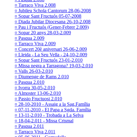
¤ Tarraco Viva 2.008
¤ Jubileu Schola Cantorum 28-06-2008
¤ Sopar Sant Fructuós 05-07-2008
¤ Diada Jubilar Diocesana 26-10-2.008
¤ Pau i Fructuós (Gener-Febrer 2.009)
¤ Sopar 20 anys 28-03-2.009
¤ Pasqua 2.009
¤ Tarraco Viva 2.009
¤ Concert 20è aniversari 26-06-2.009
¤ Lleida - La Seu Vella - 24-10-2.009
¤ Sopar Sant Fructuós 23-01-2.010
¤ Missa negra a Tarragona? 19-03-2.010
¤ Valls 26-03-2.010
¤ Diumenge de Rams 2.010
¤ Pasqua 2.010
¤ Ivorra 30-05-2.010
¤ Almoster 13-06-2.010
¤ Passio Fructuosi 2.010
¤ 28-10-2010 - Assaig a la Sag.Família
¤ 07-11-2010 - El Papa a Sgda. Família
¤ 13-11-2.010 - Trobada a La Selva
¤ 18-04-2.011 - Missa Crismal
¤ Pasqua 2.011
¤ Tarraco Viva 2.011