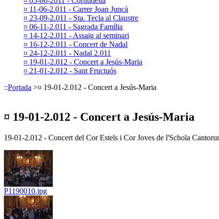
¤ 05-06-2011 - Cornudella
¤ 11-06-2.011 - Carrer Joan Juncà
¤ 23-09-2.011 - Sta. Tecla al Claustre
¤ 06-11-2.011 - Sagrada Família
¤ 14-12-2.011 - Assaig al seminari
¤ 16-12-2.011 - Concert de Nadal
¤ 24-12-2.011 - Nadal 2.011
¤ 19-01-2.012 - Concert a Jesús-Maria
¤ 21-01-2.012 - Sant Fructuós
::
Portada
>
¤ 19-01-2.012 - Concert a Jesús-Maria
¤ 19-01-2.012 - Concert a Jesús-Maria
19-01-2.012 - Concert del Cor Estels i Cor Joves de l'Schola Cantorum
P1190010.jpg