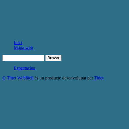
Inici
Mapa web
Espectacles
© Tinet Webfàcil
és un producte desenvolupat per
Tinet