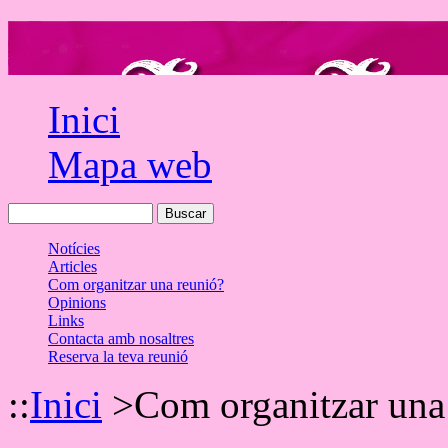
Inici
Mapa web
Notícies
Articles
Com organitzar una reunió?
Opinions
Links
Contacta amb nosaltres
Reserva la teva reunió
::
Inici
>
Com organitzar una