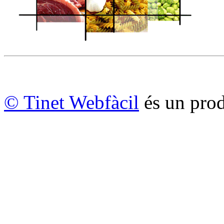
© Tinet Webfàcil
és un prod