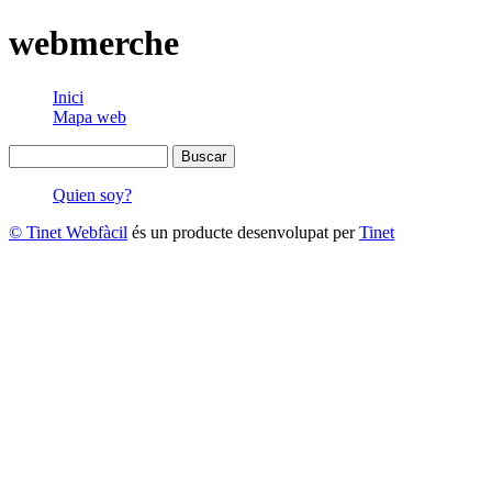
webmerche
Inici
Mapa web
Quien soy?
© Tinet Webfàcil
és un producte desenvolupat per
Tinet