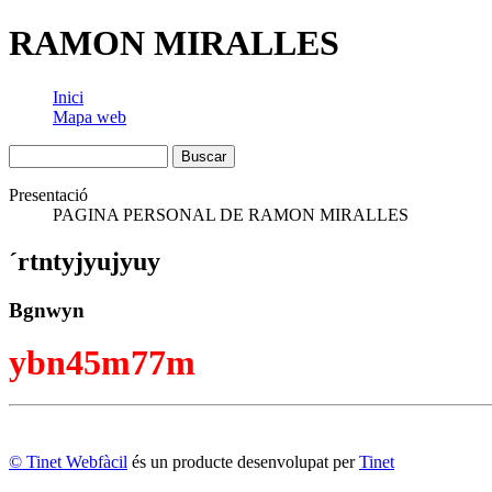
RAMON MIRALLES
Inici
Mapa web
Presentació
PAGINA PERSONAL DE RAMON MIRALLES
´rtntyjyujyuy
Bgnwyn
ybn45m77m
© Tinet Webfàcil
és un producte desenvolupat per
Tinet