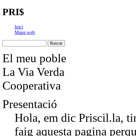
PRI$
Inici
Mapa web
El meu poble
La Via Verda
Cooperativa
Presentació
Hola, em dic Priscil.la, ti
faig aquesta pagina perqu