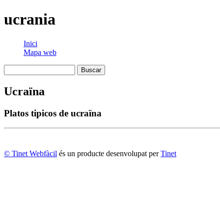
ucrania
Inici
Mapa web
Ucraïna
Platos tipicos de ucraïna
© Tinet Webfàcil
és un producte desenvolupat per
Tinet