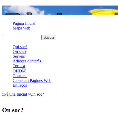
Pàgina Inicial
Mapa web
Qui soc?
On soc?
Serveis
Adreçes d'interès.
Tortosa
OHD
Contacte
Calendari Pàgines Web
Enllaços
::
Pàgina Inicial
>
On soc?
On soc?