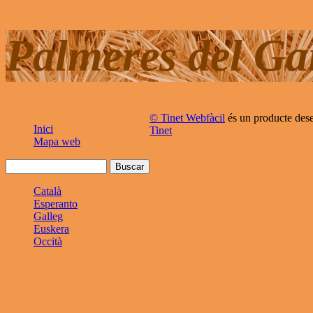
Palmeres del Ga
© Tinet Webfàcil
és un producte des
Inici
Tinet
Mapa web
Català
Esperanto
Galleg
Euskera
Occità