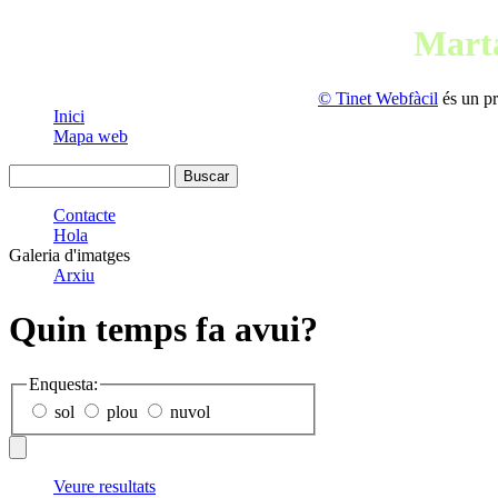
Mart
© Tinet Webfàcil
és un p
Inici
Mapa web
Contacte
Hola
Galeria d'imatges
Arxiu
Quin temps fa avui?
Enquesta:
sol
plou
nuvol
Veure resultats