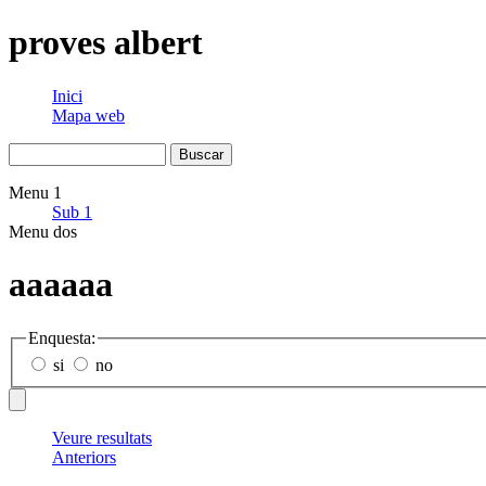
proves albert
Inici
Mapa web
Menu 1
Sub 1
Menu dos
aaaaaa
Enquesta:
si
no
Veure resultats
Anteriors