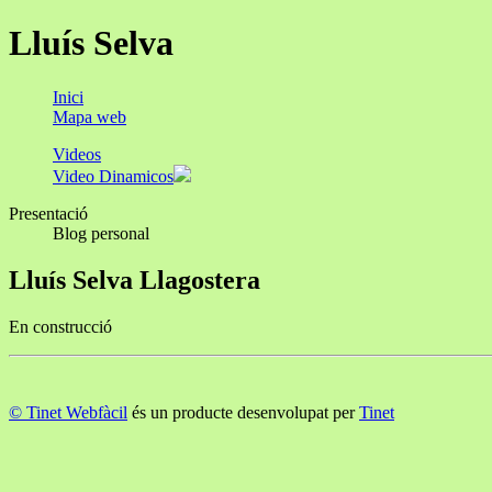
Lluís Selva
Inici
Mapa web
Videos
Video Dinamicos
Presentació
Blog personal
Lluís Selva Llagostera
En construcció
© Tinet Webfàcil
és un producte desenvolupat per
Tinet