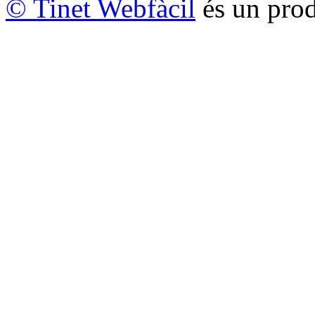
© Tinet Webfàcil
és un prod