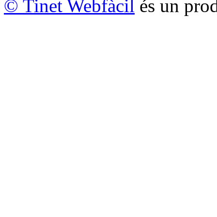
© Tinet Webfàcil
és un prod