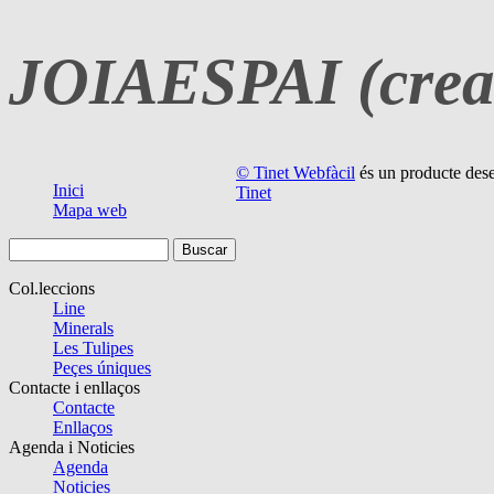
JOIAESPAI (crea
© Tinet Webfàcil
és un producte des
Inici
Tinet
Mapa web
Col.leccions
Line
Minerals
Les Tulipes
Peçes úniques
Contacte i enllaços
Contacte
Enllaços
Agenda i Noticies
Agenda
Noticies