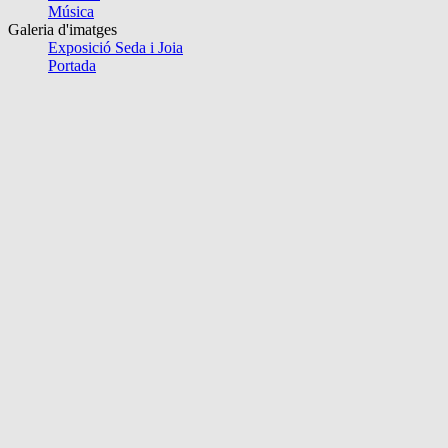
Música
Galeria d'imatges
Exposició Seda i Joia
Portada