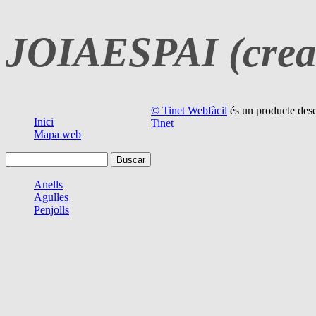
JOIAESPAI (crea
© Tinet Webfàcil
és un producte des
Inici
Tinet
Mapa web
Anells
Agulles
Penjolls