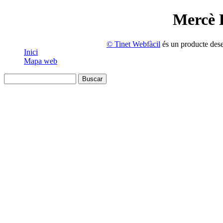
Mercè L
© Tinet Webfàcil
és un producte des
Inici
Mapa web