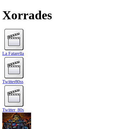
Xorrades
La Fatarella
Twitter80ss
Twitter_80s