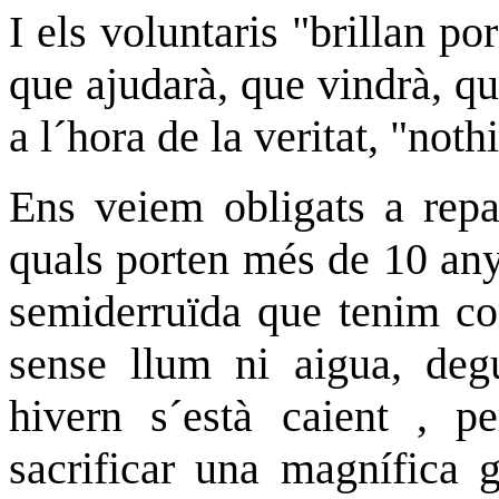
I els voluntaris "brillan p
que ajudarà, que vindrà, qu
a l´hora de la veritat, "not
Ens veiem obligats a repar
quals porten més de 10 anys
semiderruïda que tenim com
sense llum ni aigua, degu
hivern s´està caient , 
sacrificar una magnífica 