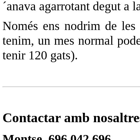
´anava agarrotant degut a l
Només ens nodrim de les a
tenim, un mes normal poden
tenir 120 gats).
Contactar amb nosaltre
Montse. 696.042.696