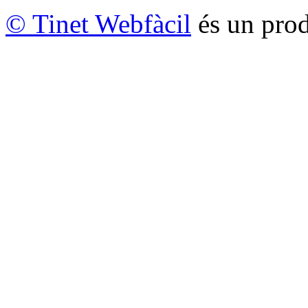
© Tinet Webfàcil
és un prod