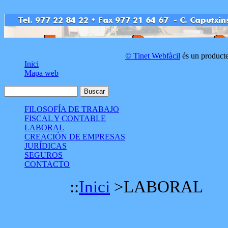
© Tinet Webfàcil
és un product
Inici
Mapa web
FILOSOFÍA DE TRABAJO
FISCAL Y CONTABLE
LABORAL
CREACIÓN DE EMPRESAS
JURÍDICAS
SEGUROS
CONTACTO
::
Inici
>
LABORAL