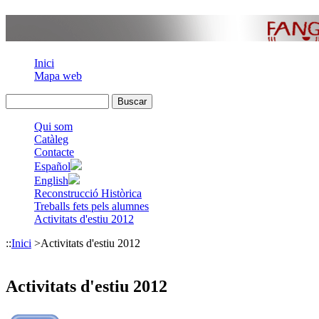
Inici
Mapa web
Qui som
Catàleg
Contacte
Español
English
Reconstrucció Històrica
Treballs fets pels alumnes
Activitats d'estiu 2012
::
Inici
>
Activitats d'estiu 2012
Activitats d'estiu 2012