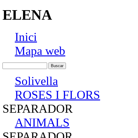
ELENA
Inici
Mapa web
Solivella
ROSES I FLORS
SEPARADOR
ANIMALS
SEPARADOR