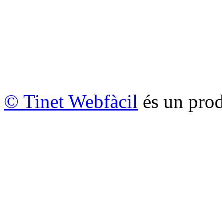
© Tinet Webfàcil
és un prod