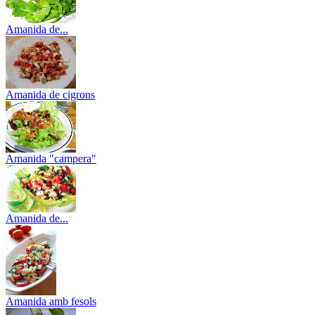
Amanida de...
Amanida de cigrons
Amanida "campera"
Amanida de...
Amanida amb fesols