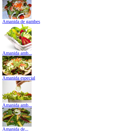
Amanida de gambes
Amanida amb...
Amanida especial
Amanida amb...
Amanida de...