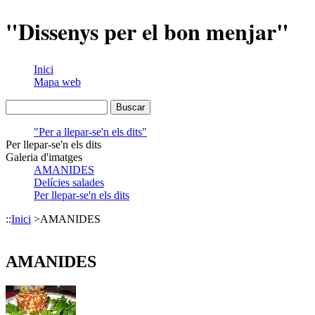
"Dissenys per el bon menjar"
Inici
Mapa web
"Per a llepar-se'n els dits"
Per llepar-se'n els dits
Galeria d'imatges
AMANIDES
Delícies salades
Per llepar-se'n els dits
::
Inici
>
AMANIDES
AMANIDES