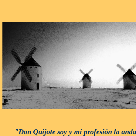
"Don Quijote soy y mi profesión la anda