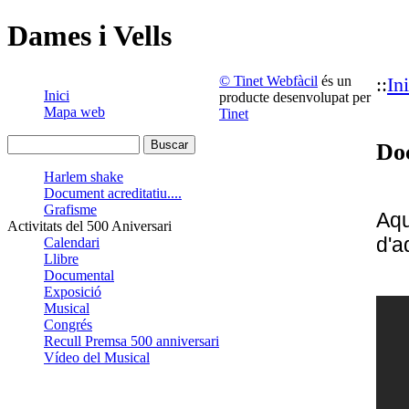
Dames i Vells
© Tinet Webfàcil
és un
::
Ini
Inici
producte desenvolupat per
Mapa web
Tinet
Doc
Harlem shake
Document acreditatiu....
Grafisme
Aqu
Activitats del 500 Aniversari
d'a
Calendari
Llibre
Documental
Exposició
Musical
Congrés
Recull Premsa 500 anniversari
Vídeo del Musical