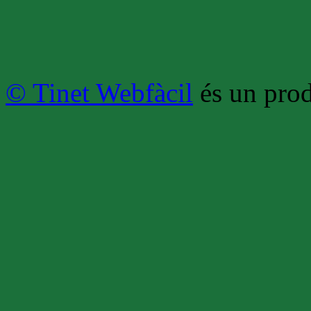
© Tinet Webfàcil
és un prod