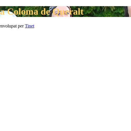
ta Coloma de Queralt
envolupat per
Tinet