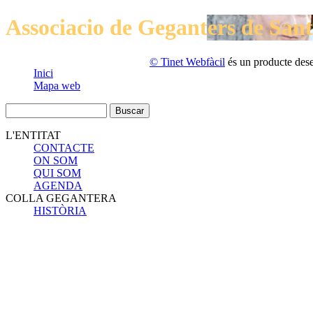
Associacio de Geganters de San
© Tinet Webfàcil
és un producte des
Inici
Mapa web
L'ENTITAT
CONTACTE
ON SOM
QUI SOM
AGENDA
COLLA GEGANTERA
HISTÒRIA