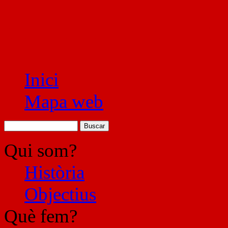
Centre de lleure l'Esp
Inici
Mapa web
Qui som?
Història
Objectius
Què fem?