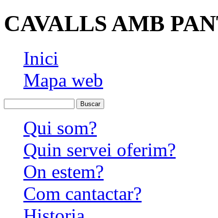
CAVALLS AMB PA
Inici
Mapa web
Qui som?
Quin servei oferim?
On estem?
Com cantactar?
Historia.