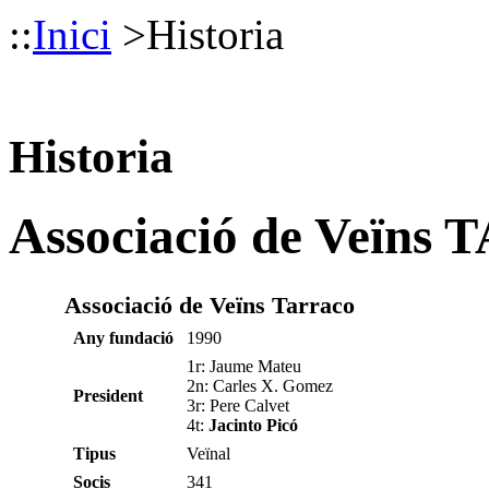
::
Inici
>
Historia
Historia
Associació de Veïn
Associació de Veïns Tarraco
Any fundació
1990
1r: Jaume Mateu
2n: Carles X. Gomez
President
3r: Pere Calvet
4t:
Jacinto Picó
Tipus
Veïnal
Socis
341