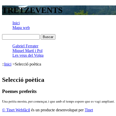
TRETZEVENTS
Inici
Mapa web
Gabriel Ferrater
Miquel Martí i Pol
Les veus del Volga
::
Inici
>
Selecció poètica
Selecció poètica
Poemes preferits
Una petita mostra, per començar, i que amb el temps espero que es vagi ampliant.
© Tinet Webfàcil
és un producte desenvolupat per
Tinet