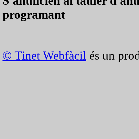
S'anuncien al tauler d'an
programant
© Tinet Webfàcil
és un prod