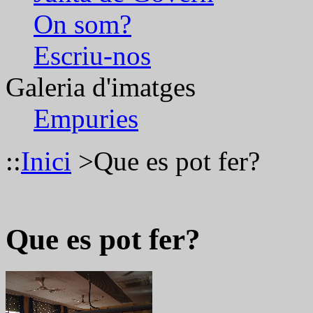
On som?
Escriu-nos
Galeria d'imatges
Empuries
::
Inici
>
Que es pot fer?
Que es pot fer?