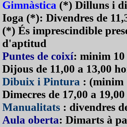
Gimnàstica
(*)
Dilluns i d
Ioga (
*)
: Divendres de 11,
(*) És imprescindible pres
d'aptitud
Puntes de coixí
:
minim 10
Dijous de 11,00 a 13,00 ho
Dibuix i Pintura
: (minim
D
imecres de 17,00 a 19,00
Manualitats
:
divendres de
Aula oberta
: Dimarts à pa