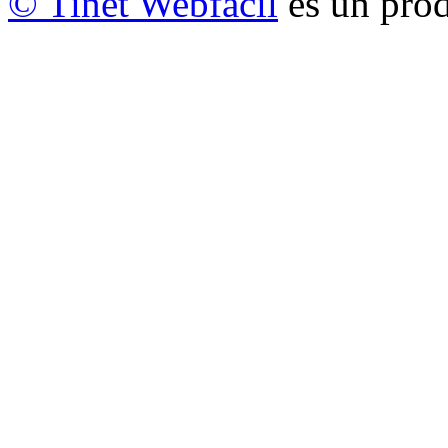
© Tinet Webfàcil
és un prod