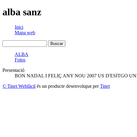
alba sanz
Inici
Mapa web
ALBA
Fotos
Presentació
BON NADAL I FELIÇ ANY NOU 2007 US D'ESITGO UN
© Tinet Webfàcil
és un producte desenvolupat per
Tinet