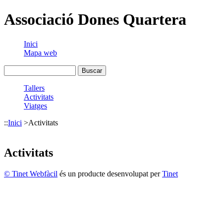
Associació Dones Quartera
Inici
Mapa web
Tallers
Activitats
Viatges
::
Inici
>
Activitats
Activitats
© Tinet Webfàcil
és un producte desenvolupat per
Tinet