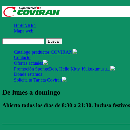
HORARIO
Mapa web
Catalogo productos COVIRAN
Contacto
Ofertas actuales
Promoción SpongeBob, Hello Kitty, Kukuxumusu...
Donde estamos
Solicita tu Tarjeta Coviran
De lunes a domingo
Abierto todos los días de 8:30 a 21:30. Incluso festivos