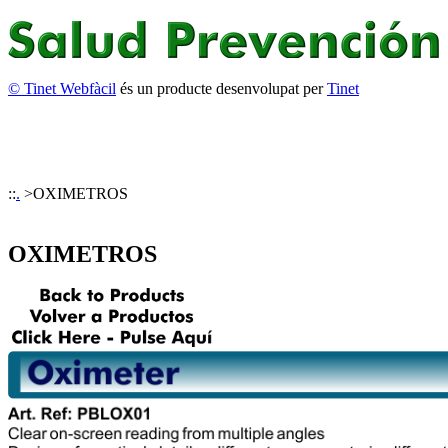
© Tinet Webfàcil
és un producte desenvolupat per
Tinet
::
.
>
OXIMETROS
OXIMETROS