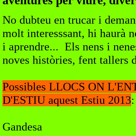
aventures per viure, diver
No dubteu en trucar i demana
molt interesssant, hi haurà n
i aprendre... Els nens i nen
noves històries, fent tallers 
Possibles LLOCS ON L'
D'ESTIU aquest Estiu 2013
:
Gandesa