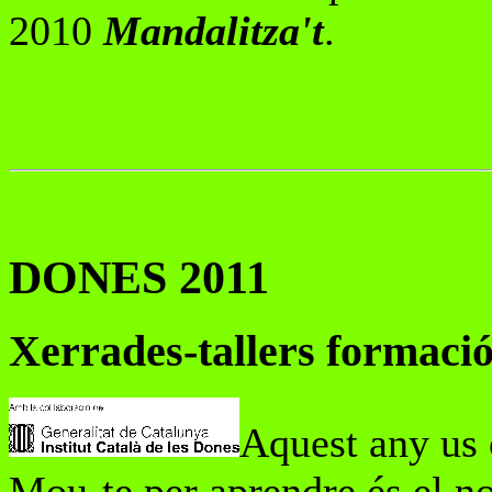
2010
Mandalitza't
.
DONES 2011
Xerrades-tallers formaci
Aquest any us o
Mou-te per aprendre
és el n