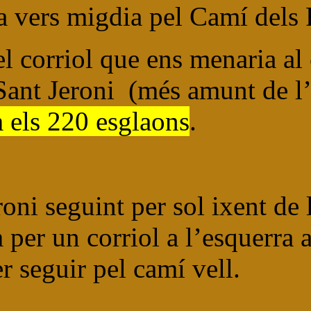
ta vers migdia pel Camí dels
l corriol que ens menaria al
Sant Jeroni
(més amunt de l’
 els 220 esglaons
.
ni seguint per sol ixent de l
per un corriol a l’esquerra a
r seguir pel camí vell.