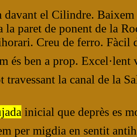
 davant el Cilindre. Baixem f
a la paret de ponent de la R
ihorari. Creu de ferro. Fàcil
m és ben a prop. Excel·lent 
 travessant la canal de la S
ujada
inicial que deprès es 
em per migdia en sentit anti