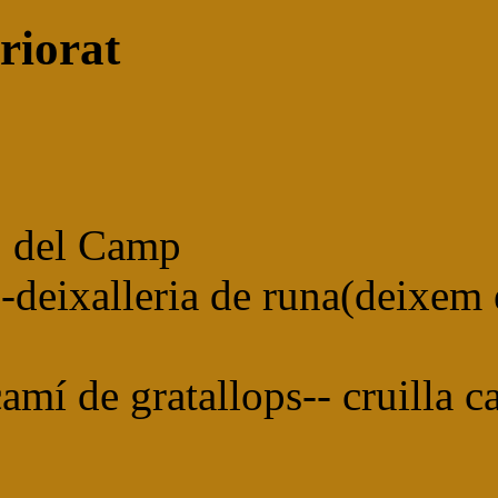
riorat
ó del Camp
xalleria de runa(deixem els
camí de gratallops-- cruilla c