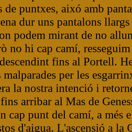
us de puntxes, aixó amb panta
 pena dur uns pantalons llar
 on podem mirant de no alluny
rò no hi cap camí, resseguim 
 descendint fins al Portell.
es malparades per les esgarri
ra la nostra intenció i retor
, fins arribar al Mas de Gene
cap punt del camí, a més el 
stos d'aigua. L'ascensió a la