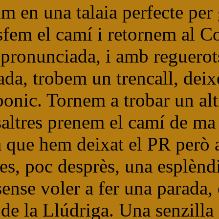
m en una talaia perfecte per
sfem el camí i retornem al Co
pronunciada, i amb reguerots
ada, trobem un trencall, dei
onic. Tornem a trobar un altr
saltres prenem el camí de ma 
a que hem deixat el PR però 
lles, poc desprès, una esplè
ense voler a fer una parada, 
 de la Llúdriga. Una senzill