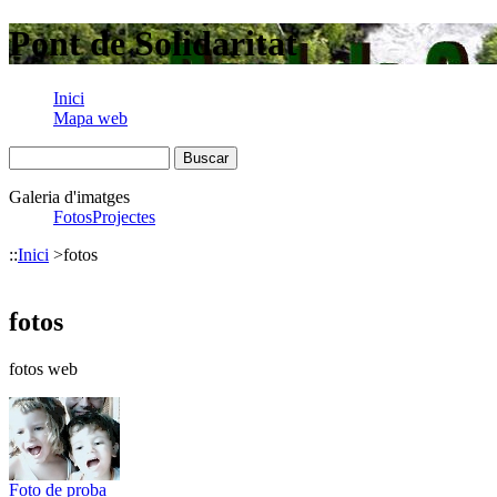
Pont de Solidaritat
Inici
Mapa web
Galeria d'imatges
FotosProjectes
::
Inici
>
fotos
fotos
fotos web
Foto de proba