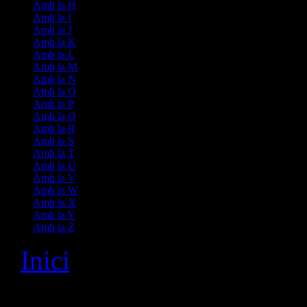
Amb la H
Amb la I
Amb la J
Amb la K
Amb la L
Amb la M
Amb la N
Amb la O
Amb la P
Amb la Q
Amb la R
Amb la S
Amb la T
Amb la U
Amb la V
Amb la W
Amb la X
Amb la Y
Amb la Z
::
Inici
>
Recull de jocs