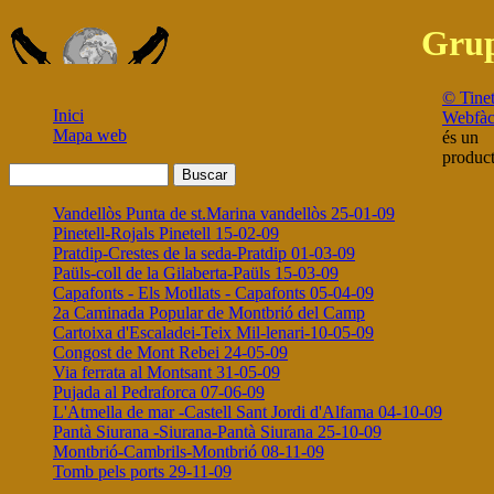
Grup
© Tine
Inici
Webfàc
Mapa web
és un
produc
Vandellòs Punta de st.Marina vandellòs 25-01-09
Pinetell-Rojals Pinetell 15-02-09
Pratdip-Crestes de la seda-Pratdip 01-03-09
Paüls-coll de la Gilaberta-Paüls 15-03-09
Capafonts - Els Motllats - Capafonts 05-04-09
2a Caminada Popular de Montbrió del Camp
Cartoixa d'Escaladei-Teix Mil-lenari-10-05-09
Congost de Mont Rebei 24-05-09
Via ferrata al Montsant 31-05-09
Pujada al Pedraforca 07-06-09
L'Atmella de mar -Castell Sant Jordi d'Alfama 04-10-09
Pantà Siurana -Siurana-Pantà Siurana 25-10-09
Montbrió-Cambrils-Montbrió 08-11-09
Tomb pels ports 29-11-09